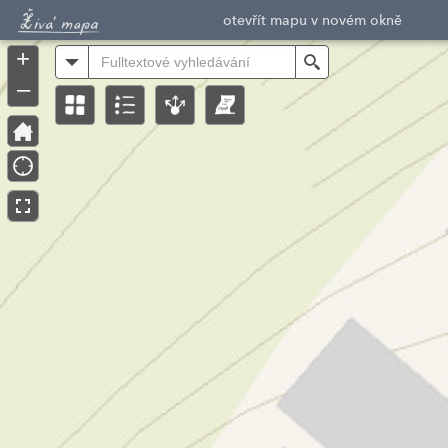
Header
otevřít mapu v novém okně
Controller
+
All
Search
–